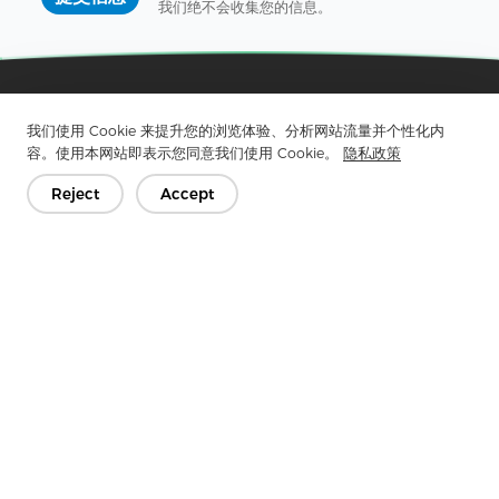
我们绝不会收集您的信息。
水刺无纺布一站式工艺
我们使用 Cookie 来提升您的浏览体验、分析网站流量并个性化内
容。使用本网站即表示您同意我们使用 Cookie。
隐私政策
+86-139 0573 1202
info@spunlacenon-wovenfabric.com
Reject
Accept
浙江省嘉兴市秀洲区新塍镇环镇西路398号
澳嘉无纺布
一家专业生产各类无纺布及相关产品的企业